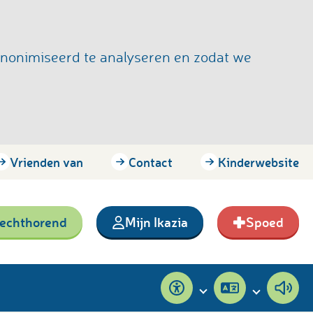
anonimiseerd te analyseren en zodat we
Vrienden van
Contact
Kinderwebsite
lechthorend
Mijn Ikazia
Spoed
Toegankelijkheid
Pagina
Pagi
vertalen
voor