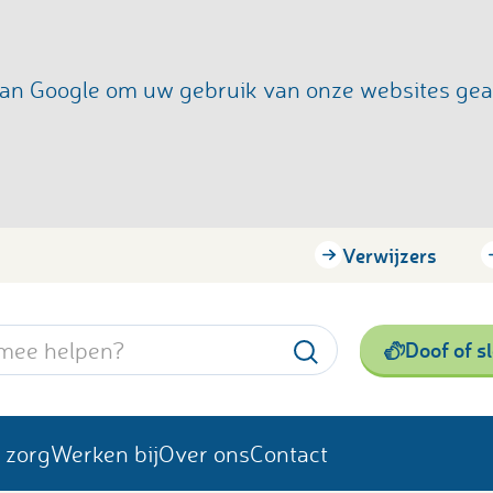
s van Google om uw gebruik van onze websites ge
Verwijzers
Doof of s
 zorg
Werken bij
Over ons
Contact