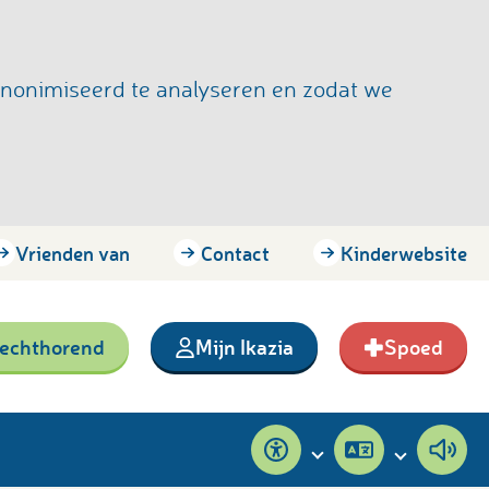
anonimiseerd te analyseren en zodat we
Vrienden van
Contact
Kinderwebsite
lechthorend
Mijn Ikazia
Spoed
Toegankelijkheid
Pagina
Pagi
vertalen
voor