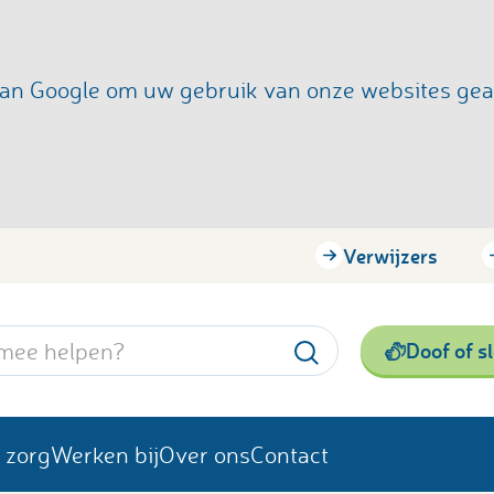
s van Google om uw gebruik van onze websites ge
Verwijzers
Doof of s
 zorg
Werken bij
Over ons
Contact