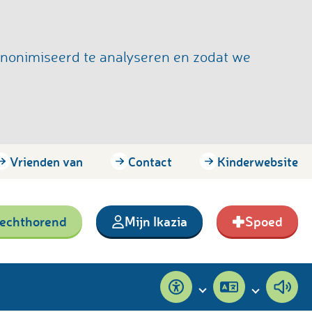
anonimiseerd te analyseren en zodat we
Vrienden van
Contact
Kinderwebsite
lechthorend
Mijn Ikazia
Spoed
Toegankelijkheid
Pagina
Pagi
vertalen
voor