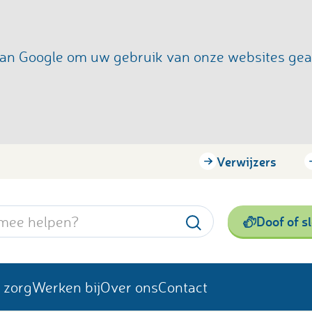
s van Google om uw gebruik van onze websites ge
Verwijzers
Doof of s
 zorg
Werken bij
Over ons
Contact