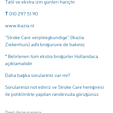
Tatil ve ekstra izin günleri hariçtir.
T
010 297 51 90
www.ikazia.nl
“Stroke Care verpleegkundige” (Ikazia
Ziekenhuis) adlı broşürüne de bakınız
* Belirlenen tüm ekstra broşürler Hollandaca
açıklamalıdır.
Daha başka sorularınız var mı?
Sorularınızı not ediniz ve Stroke Care hemşiresi
ile poliklinikte yapılan randevuda görüşünüz.
Deel deze pagina: