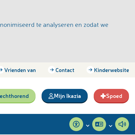
anonimiseerd te analyseren en zodat we
Vrienden van
Contact
Kinderwebsite
lechthorend
Mijn Ikazia
Spoed
Toegankelijkheid
Pagina
Pagi
vertalen
voor