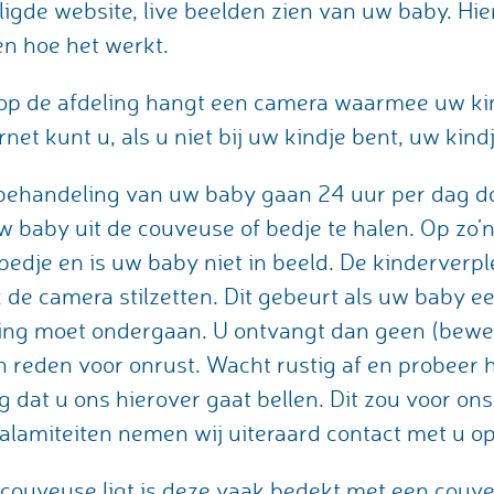
iligde website, live beelden zien van uw baby. Hi
en hoe het werkt.
) op de afdeling hangt een camera waarmee uw ki
rnet kunt u, als u niet bij uw kindje bent, uw kindj
behandeling van uw baby gaan 24 uur per dag doo
w baby uit de couveuse of bedje te halen. Op zo’
edje en is uw baby niet in beeld. De kinderverp
 de camera stilzetten. Dit gebeurt als uw baby e
ing moet ondergaan. U ontvangt dan geen (bew
n reden voor onrust. Wacht rustig af en probeer 
ng dat u ons hierover gaat bellen. Dit zou voor ons
 calamiteiten nemen wij uiteraard contact met u o
couveuse ligt is deze vaak bedekt met een couveu