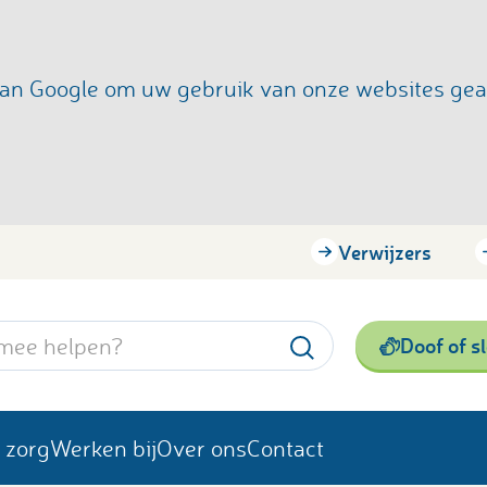
s van Google om uw gebruik van onze websites ge
Verwijzers
Doof of s
 zorg
Werken bij
Over ons
Contact