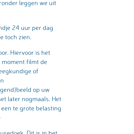
eronder leggen we uit
ndje 24 uur per dag
e toch zien.
r. Hiervoor is het
n moment filmt de
leegkundige of
en
egend)beeld op uw
het later nogmaals. Het
 een te grote belasting
p
sedoek. Dit is in het