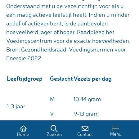
Onderstaand ziet u de vezelrichtlijn voor als u
een matig actieve leefstijl heeft. Indien u minder
actief of actiever bent, is de aanbevolen
hoeveelheid lager of hoger. Raadpleeg het
Voedingscentrum voor de exacte hoeveelheden.
Bron: Gezondheidsraad, Voedingsnormen voor
Energie 2022
Leeftijdgroep
Geslacht
Vezels per dag
M
10-14 gram
1-3 jaar
V
9-13 gram
M
18-23 gram
Menu
Home
Zoeken
Contact