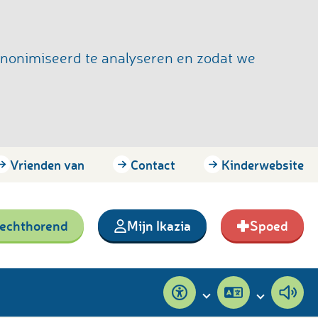
anonimiseerd te analyseren en zodat we
Vrienden van
Contact
Kinderwebsite
lechthorend
Mijn Ikazia
Spoed
Toegankelijkheid
Pagina
Pagi
vertalen
voor