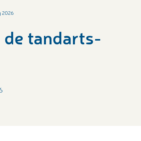
og 2026
j de tandarts-
6
6