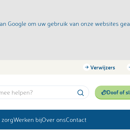
s van Google om uw gebruik van onze websites ge
Verwijzers
Doof of s
 zorg
Werken bij
Over ons
Contact