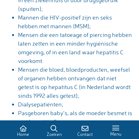
in een ziekenhuis of door drugsgebruik
(spuiten);
Mannen die HIV-positief zijn en seks
hebben met mannen (MSM);
Mensen die een tatoeage of piercing hebben
laten zetten in een minder hygiënische
omgeving, of in een land waar hepatitis C
voorkomt.
Mensen die bloed, bloedproducten, weefsel
of organen hebben ontvangen dat niet
getest is op hepatitus C (in Nederland wordt
sinds 1992 alles getest);
Dialysepatiënten;
Pasgeboren baby’s, als de moeder besmet is
met hepatitis C.
Menu
Home
Zoeken
Contact