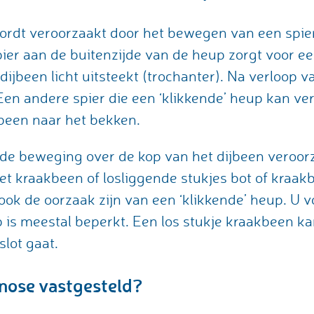
ordt veroorzaakt door het bewegen van een spier
er aan de buitenzijde van de heup zorgt voor een 
dijbeen licht uitsteekt (trochanter). Na verloop va
Een andere spier die een ‘klikkende’ heup kan ve
been naar het bekken.
e beweging over de kop van het dijbeen veroorza
het kraakbeen of losliggende stukjes bot of kraak
k de oorzaak zijn van een ‘klikkende’ heup. U vo
s meestal beperkt. Een los stukje kraakbeen kan
slot gaat.
nose vastgesteld?