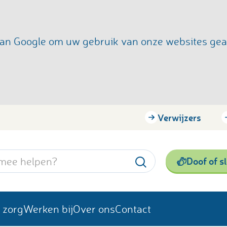
s van Google om uw gebruik van onze websites ge
Verwijzers
Doof of s
 zorg
Werken bij
Over ons
Contact