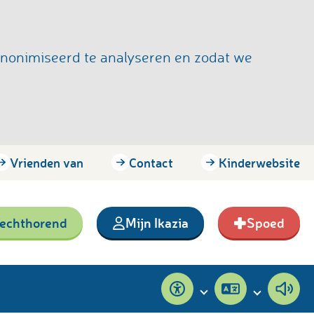
anonimiseerd te analyseren en zodat we
Vrienden van
Contact
Kinderwebsite
lechthorend
Mijn Ikazia
Spoed
Toegankelijkheid
Pagina
Pagi
vertalen
voor