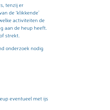
, tenzij er
 van de ‘klikkende’
welke activiteiten de
ng aan de heup heeft.
f strekt.
end onderzoek nodig
heup eventueel met ijs