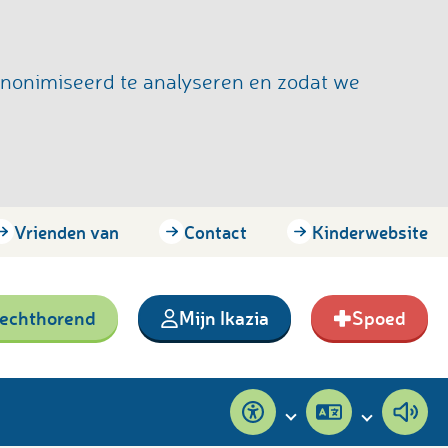
anonimiseerd te analyseren en zodat we
Vrienden van
Contact
Kinderwebsite
lechthorend
Mijn Ikazia
Spoed
Toegankelijkheid
Pagina
Pagi
vertalen
voor