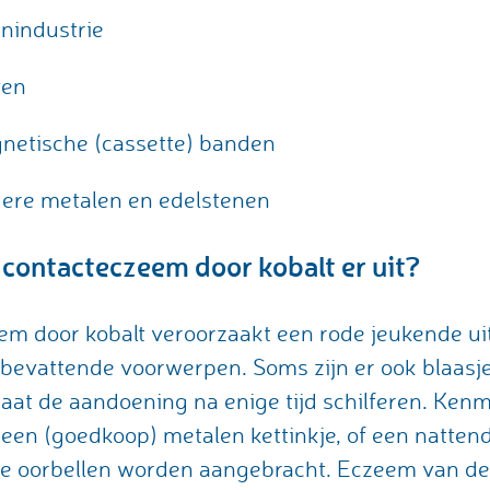
enindustrie
ven
netische (cassette) banden
ndere metalen en edelstenen
h contacteczeem door kobalt er uit?
em door kobalt veroorzaakt een rode jeukende ui
bevattende voorwerpen. Soms zijn er ook blaasjes
gaat de aandoening na enige tijd schilferen. Ken
een (goedkoop) metalen kettinkje, of een nattend
de oorbellen worden aangebracht. Eczeem van d