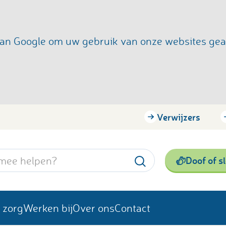
s van Google om uw gebruik van onze websites ge
Verwijzers
Doof of s
 zorg
Werken bij
Over ons
Contact