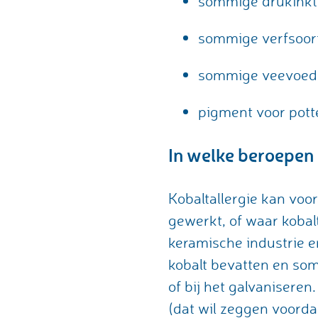
sommige drukink
sommige verfsoor
sommige veevoed
pigment voor pot
In welke beroepen s
Kobaltallergie kan voo
gewerkt, of waar koba
keramische industrie e
kobalt bevatten en som
of bij het galvanisere
(dat wil zeggen voord