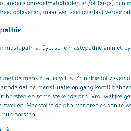
f andere onregelmatigheden en/of (erge) pijn in 
eid opleveren, maar wel veel overlast veroorza
pathie
n mastopathie: Cyclische mastopathie en niet-cy
:
en met de menstruatiecyclus. Zo’n drie tot zeven 
 periode dat de menstruatie op gang komt) hebbe
n borsten en soms stekende pijn. Vrouwelijke g
s zwellen. Meestal is de pijn niet precies aan te w
n hun borsten.
thie: