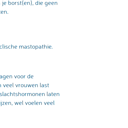
je borst(en), die geen
ken.
clische mastopathie.
dagen voor de
n veel vrouwen last
eslachtshormonen laten
ijzen, wel voelen veel