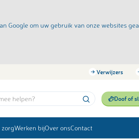
s van Google om uw gebruik van onze websites ge
Verwijzers
Doof of s
 zorg
Werken bij
Over ons
Contact