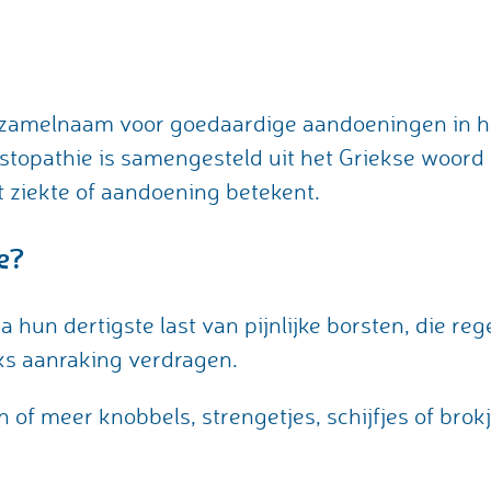
rzamelnaam voor goedaardige aandoeningen in he
topathie is samengesteld uit het Griekse woord
t ziekte of aandoening betekent.
e?
a hun dertigste last van pijnlijke borsten, die r
ks aanraking verdragen.
n of meer knobbels, strengetjes, schijfjes of brok