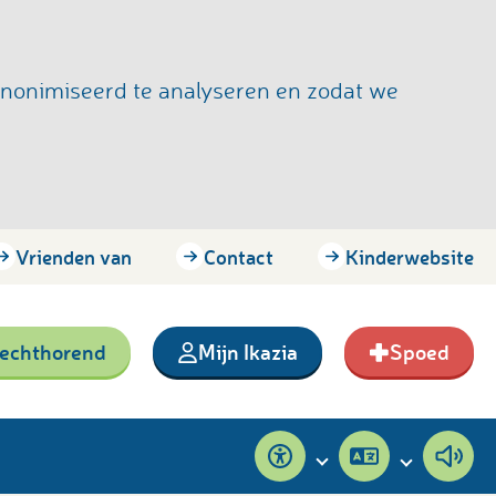
anonimiseerd te analyseren en zodat we
Vrienden van
Contact
Kinderwebsite
lechthorend
Mijn Ikazia
Spoed
Toegankelijkheid
Pagina
Pagi
vertalen
voor