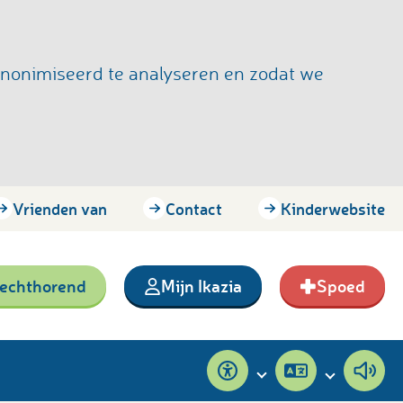
anonimiseerd te analyseren en zodat we
Vrienden van
Contact
Kinderwebsite
lechthorend
Mijn Ikazia
Spoed
Toegankelijkheid
Pagina
Pagi
vertalen
voor