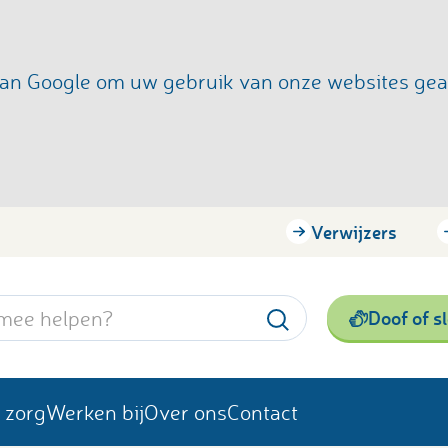
s van Google om uw gebruik van onze websites ge
Verwijzers
Doof of s
 zorg
Werken bij
Over ons
Contact