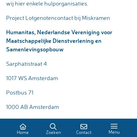
wij hier enkele hulporganisaties.
Project Lotgenotencontact bij Miskramen
Humanitas, Nederlandse Vereniging voor
Maatschappelijke Dienstverlening en
Samenlevingsopbouw
Sarphatistraat 4
1017 WS Amsterdam
Postbus 71
1000 AB Amsterdam
T
020 523 11 00
Menu
Home
Zoeken
Contact
F
020 622 73 67.