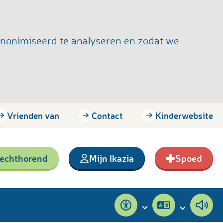
anonimiseerd te analyseren en zodat we
Vrienden van
Contact
Kinderwebsite
lechthorend
Mijn Ikazia
Spoed
Toegankelijkheid
Pagina
Pagi
vertalen
voor