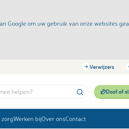
s van Google om uw gebruik van onze websites ge
Verwijzers
Doof of s
 zorg
Werken bij
Over ons
Contact