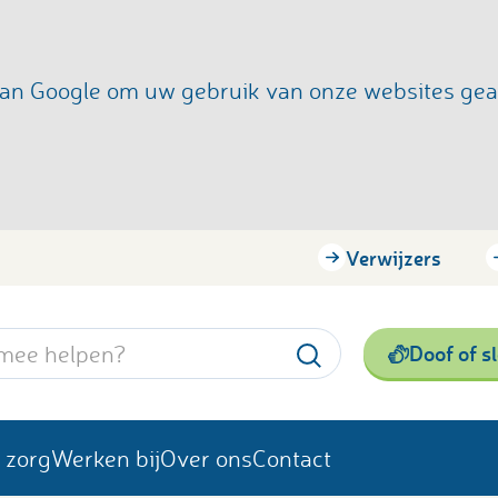
s van Google om uw gebruik van onze websites ge
Verwijzers
Doof of s
 zorg
Werken bij
Over ons
Contact