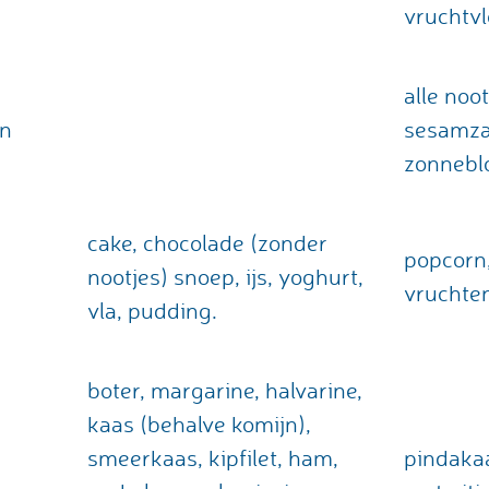
vruchtvl
alle noo
en
sesamza
zonnebl
cake, chocolade (zonder
popcorn
nootjes) snoep, ijs, yoghurt,
vruchte
vla, pudding.
boter, margarine, halvarine,
kaas (behalve komijn),
smeerkaas, kipfilet, ham,
pindaka