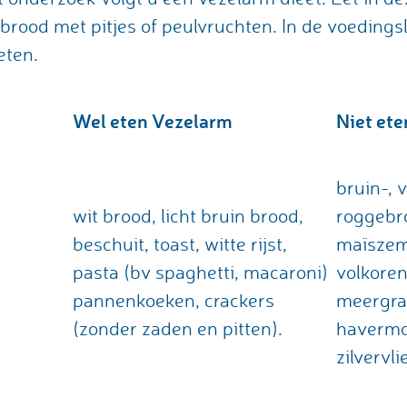
brood met pitjes of peulvruchten. In de voedingsli
eten.
Wel eten Vezelarm
Niet ete
bruin-, 
wit brood, licht bruin brood,
roggebr
beschuit, toast, witte rijst,
maïszeme
pasta (bv spaghetti, macaroni)
volkoren
pannenkoeken, crackers
meergra
(zonder zaden en pitten).
havermo
zilvervlie