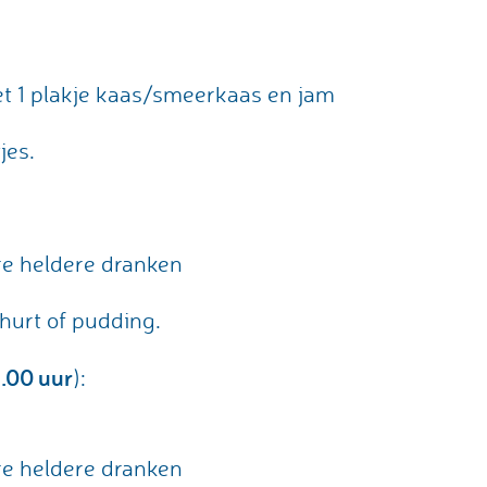
et 1 plakje kaas/smeerkaas en jam
jes.
re heldere dranken
ghurt of pudding.
2.00 uur
):
re heldere dranken