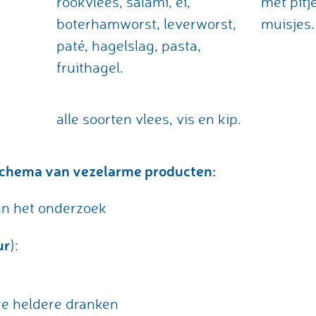
rookvlees, salami, ei,
met pitj
boterhamworst, leverworst,
muisjes.
paté, hagelslag, pasta,
fruithagel.
alle soorten vlees, vis en kip.
 schema van vezelarme producten:
an het onderzoek
ur
):
re heldere dranken