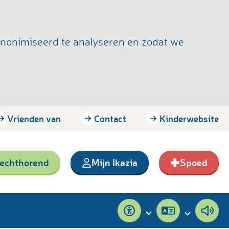
anonimiseerd te analyseren en zodat we
Vrienden van
Contact
Kinderwebsite
lechthorend
Mijn Ikazia
Spoed
Toegankelijkheid
Pagina
Pagi
vertalen
voor