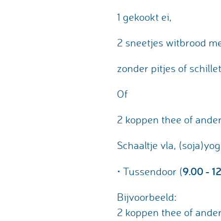
1 gekookt ei,
2 sneetjes witbrood m
zonder pitjes of schillet
Of
2 koppen thee of ande
Schaaltje vla, (soja)yo
9.00 - 1
• Tussendoor (
Bijvoorbeeld:
2 koppen thee of ande