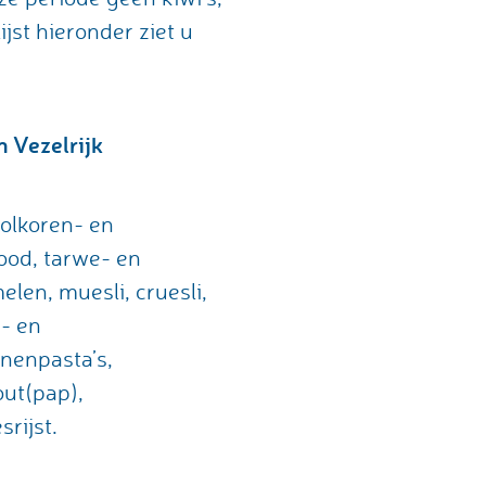
jst hieronder ziet u
n Vezelrijk
volkoren- en
ood, tarwe- en
len, muesli, cruesli,
- en
nenpasta’s,
ut(pap),
srijst.