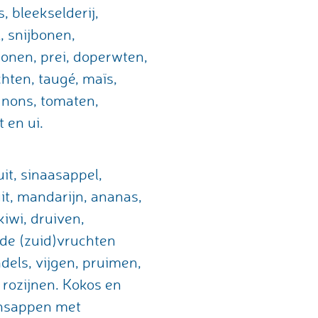
, bleekselderij,
, snijbonen,
onen, prei, doperwten,
hten, taugé, maïs,
nons, tomaten,
 en ui.
uit, sinaasappel,
it, mandarijn, ananas,
iwi, druiven,
de (zuid)vruchten
adels, vijgen, pruimen,
 rozijnen. Kokos en
nsappen met