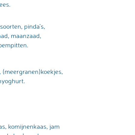
ees.
tsoorten, pinda’s,
ad, maanzaad,
oempitten.
, (meergranen)koekjes,
nyoghurt.
as, komijnenkaas, jam