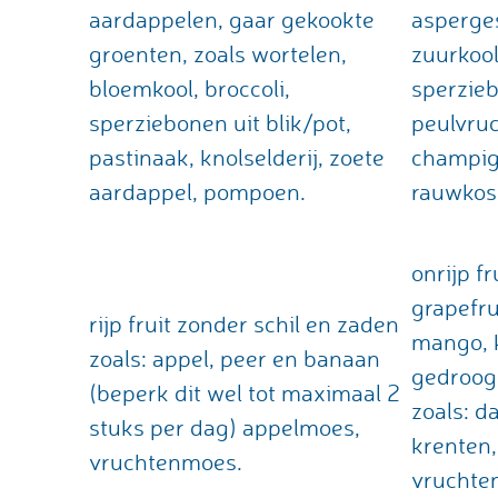
aardappelen, gaar gekookte
asperges
groenten, zoals wortelen,
zuurkool
bloemkool, broccoli,
sperzieb
sperziebonen uit blik/pot,
peulvruc
pastinaak, knolselderij, zoete
champig
aardappel, pompoen.
rauwkost
onrijp fr
grapefru
rijp fruit zonder schil en zaden
mango, k
zoals: appel, peer en banaan
gedroog
(beperk dit wel tot maximaal 2
zoals: d
stuks per dag) appelmoes,
krenten,
vruchtenmoes.
vruchte