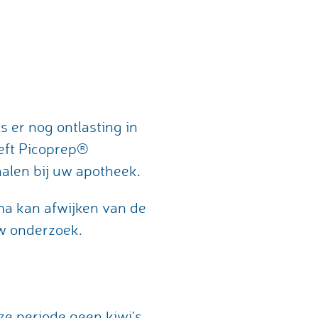
s er nog ontlasting in
eeft Picoprep®
alen bij uw apotheek.
ma kan afwijken van de
 uw onderzoek.
ze periode geen kiwi's,