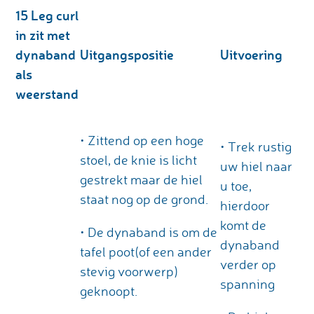
15
Leg curl
in zit met
dynaband
Uitgangspositie
Uitvoering
als
weerstand
• Zittend op een hoge
• Trek rustig
stoel, de knie is licht
uw hiel naar
gestrekt maar de hiel
u toe,
staat nog op de grond.
hierdoor
komt de
• De dynaband is om de
dynaband
tafel poot(of een ander
verder op
stevig voorwerp)
spanning
geknoopt.