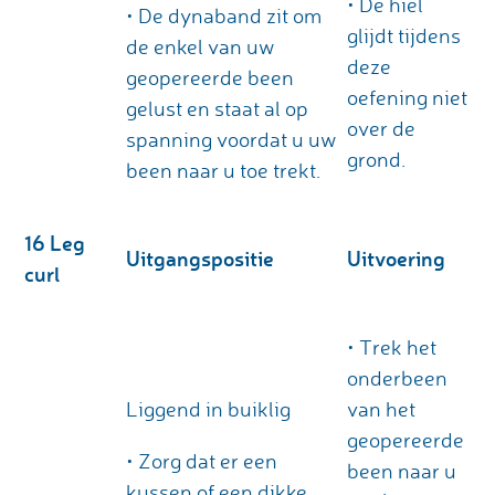
• De hiel
• De dynaband zit om
glijdt tijdens
de enkel van uw
deze
geopereerde been
oefening niet
gelust en staat al op
over de
spanning voordat u uw
grond.
been naar u toe trekt.
16 Leg
Uitgangspositie
Uitvoering
curl
• Trek het
onderbeen
Liggend in buiklig
van het
geopereerde
• Zorg dat er een
been naar u
kussen of een dikke