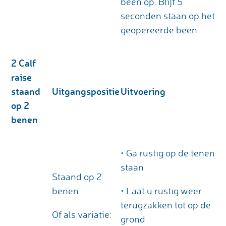
been op. Blijf 5
seconden staan op het
geopereerde been
2 Calf
raise
staand
Uitgangspositie
Uitvoering
op 2
benen
• Ga rustig op de tenen
staan
Staand op 2
benen
• Laat u rustig weer
terugzakken tot op de
Of als variatie:
grond