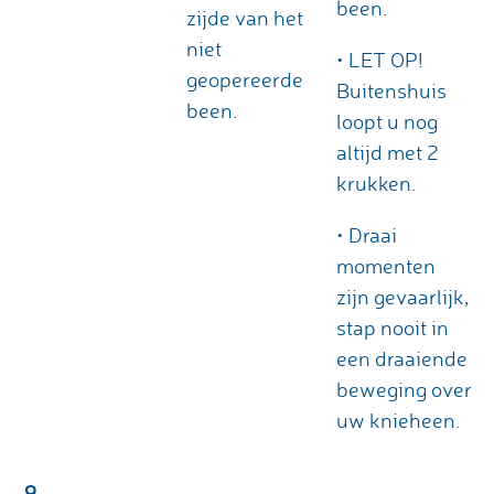
been.
zijde van het
niet
• LET OP!
geopereerde
Buitenshuis
been.
loopt u nog
altijd met 2
krukken.
• Draai
momenten
zijn gevaarlijk,
stap nooit in
een draaiende
beweging over
uw knieheen.
9