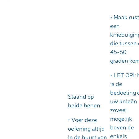
• Maak rust
een
kniebuigin
die tussen
45-60
graden kom
• LET OP!: 
is de
bedoeling 
Staand op
uw knieën
beide benen
zoveel
mogelijk
• Voer deze
boven de
oefening altijd
enkels
in de buurt van