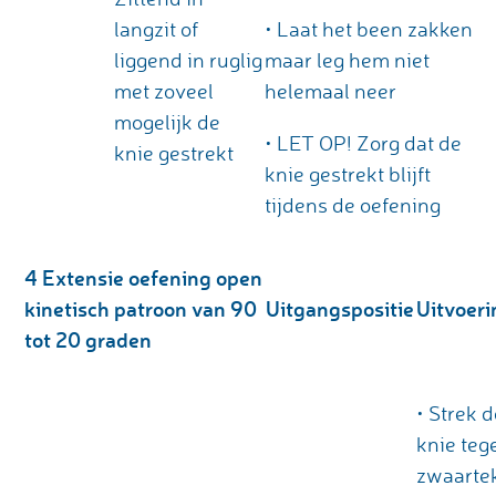
langzit of
• Laat het been zakken
liggend in ruglig
maar leg hem niet
met zoveel
helemaal neer
mogelijk de
• LET OP! Zorg dat de
knie gestrekt
knie gestrekt blijft
tijdens de oefening
4
Extensie oefening open
kinetisch patroon van 90
Uitgangspositie
Uitvoeri
tot 20 graden
• Strek d
knie teg
zwaarte