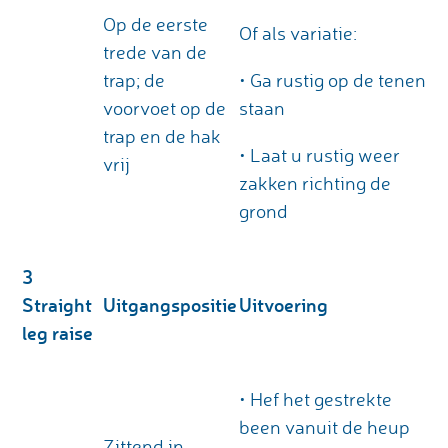
Op de eerste
Of als variatie:
trede van de
trap; de
• Ga rustig op de tenen
voorvoet op de
staan
trap en de hak
• Laat u rustig weer
vrij
zakken richting de
grond
3
Straight
Uitgangspositie
Uitvoering
leg raise
• Hef het gestrekte
been vanuit de heup
Zittend in