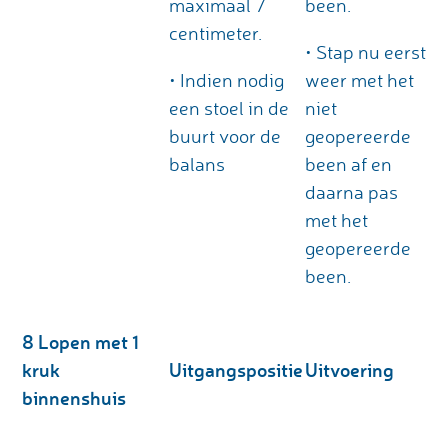
maximaal 7
been.
centimeter.
• Stap nu eerst
• Indien nodig
weer met het
een stoel in de
niet
buurt voor de
geopereerde
balans
been af en
daarna pas
met het
geopereerde
been.
8 Lopen met 1
kruk
Uitgangspositie
Uitvoering
binnenshuis