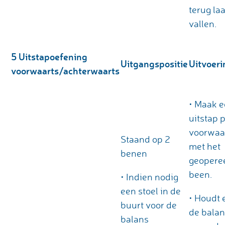
terug laa
vallen.
5
Uitstapoefening
Uitgangspositie
Uitvoeri
voorwaarts/achterwaarts
• Maak 
uitstap 
voorwaa
Staand op 2
met het
benen
geopere
been.
• Indien nodig
een stoel in de
• Houdt 
buurt voor de
de balan
balans