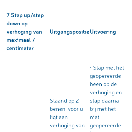
7
Step up/step
down op
verhoging van
Uitgangspositie
Uitvoering
maximaal 7
centimeter
• Stap met het
geopereerde
been op de
verhoging en
Staand op 2
stap daarna
benen, voor u
bij met het
ligt een
niet
verhoging van
geopereerde