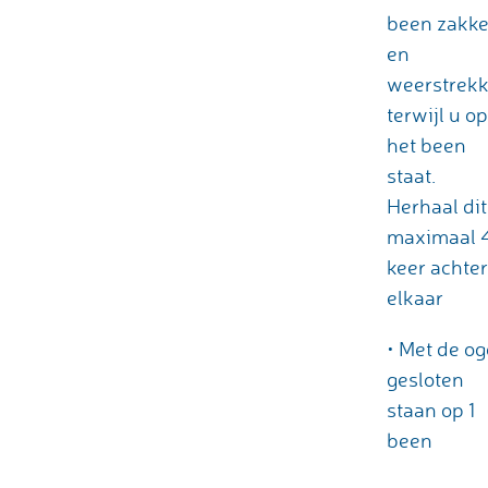
been zakk
en
weerstrek
terwijl u op
het been
staat.
Herhaal dit
maximaal 
keer achter
elkaar
• Met de o
gesloten
staan op 1
been