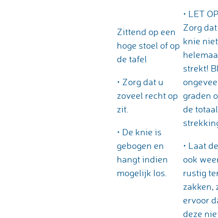
• LET OP
Zorg dat
Zittend op een
knie niet
hoge stoel of op
helemaa
de tafel
strekt! Bl
• Zorg dat u
ongevee
zoveel recht op
graden 
zit.
de totaal
strekkin
• De knie is
gebogen en
• Laat d
hangt indien
ook wee
mogelijk los.
rustig te
zakken, 
ervoor d
deze nie