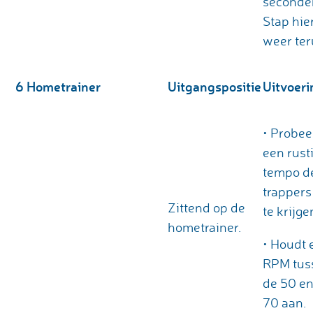
seconde
Stap hie
weer ter
6 Hometrainer
Uitgangspositie
Uitvoeri
• Probee
een rust
tempo d
trappers
Zittend op de
te krijge
hometrainer.
• Houdt 
RPM tus
de 50 en
70 aan.