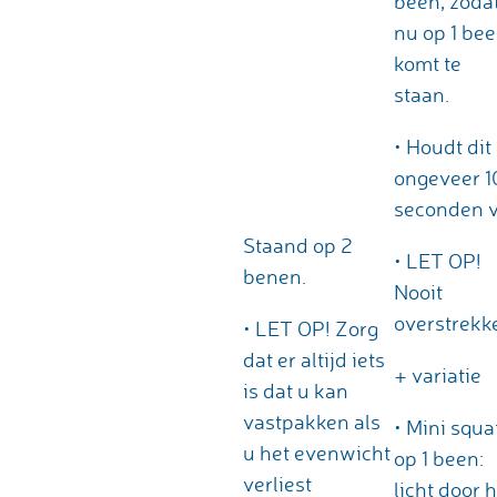
been, zoda
nu op 1 be
komt te
staan.
• Houdt dit
ongeveer 1
seconden v
Staand op 2
• LET OP!
benen.
Nooit
overstrekk
• LET OP! Zorg
dat er altijd iets
+ variatie
is dat u kan
vastpakken als
• Mini squa
u het evenwicht
op 1 been:
verliest
licht door 