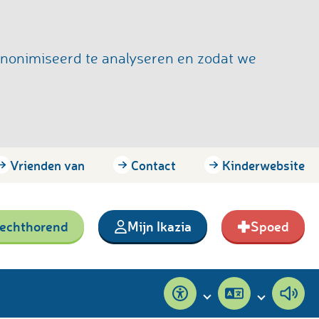
anonimiseerd te analyseren en zodat we
Vrienden van
Contact
Kinderwebsite
lechthorend
Mijn Ikazia
Spoed
Toegankelijkheid
Pagina
Pagi
vertalen
voor