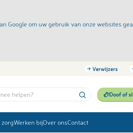
s van Google om uw gebruik van onze websites ge
Verwijzers
Doof of s
 zorg
Werken bij
Over ons
Contact