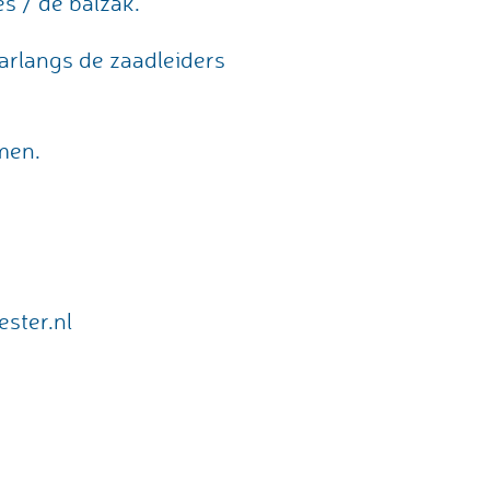
es / de balzak.
arlangs de zaadleiders
men.
ster.nl