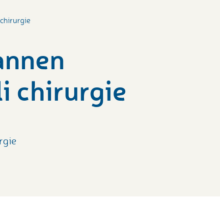
 chirurgie
mannen
i chirurgie
rgie