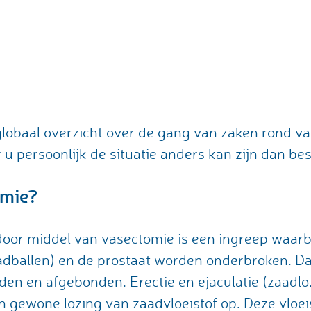
globaal overzicht over de gang van zaken rond va
r u persoonlijk de situatie anders kan zijn dan b
omie?
n door middel van vasectomie is een ingreep waarb
aadballen) en de prostaat worden onderbroken. D
en en afgebonden. Erectie en ejaculatie (zaadlo
en gewone lozing van zaadvloeistof op. Deze vloei