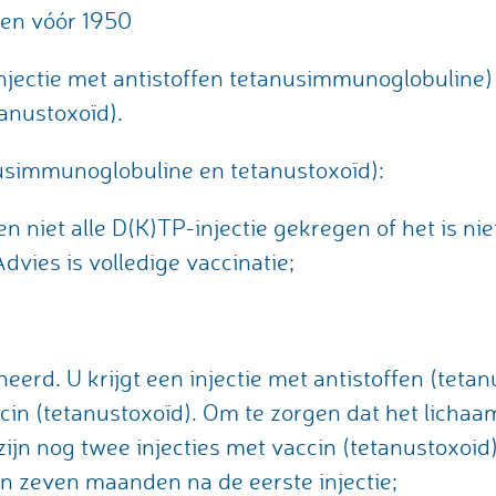
en vóór 1950
injectie met antistoffen tetanusimmunoglobuline
tanustoxoïd).
nusimmunoglobuline en tetanustoxoïd):
en niet alle D(K)TP-injectie gekregen of het is nie
Advies is volledige vaccinatie;
neerd. U krijgt een injectie met antistoffen (tet
ccin (tetanustoxoïd). Om te zorgen dat het licha
ijn nog twee injecties met vaccin (tetanustoxoid
 zeven maanden na de eerste injectie;