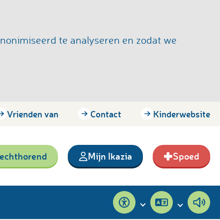
anonimiseerd te analyseren en zodat we
Vrienden van
Contact
Kinderwebsite
lechthorend
Mijn Ikazia
Spoed
Toegankelijkheid
Pagina
Pagi
vertalen
voor