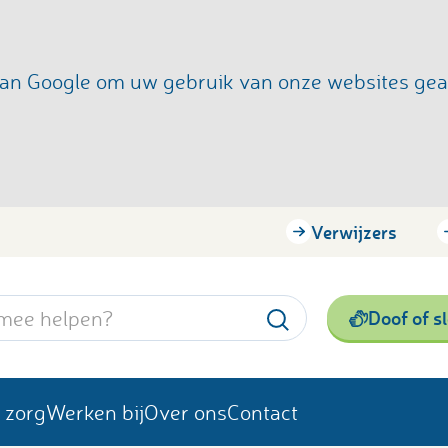
s van Google om uw gebruik van onze websites ge
Verwijzers
Doof of s
 zorg
Werken bij
Over ons
Contact