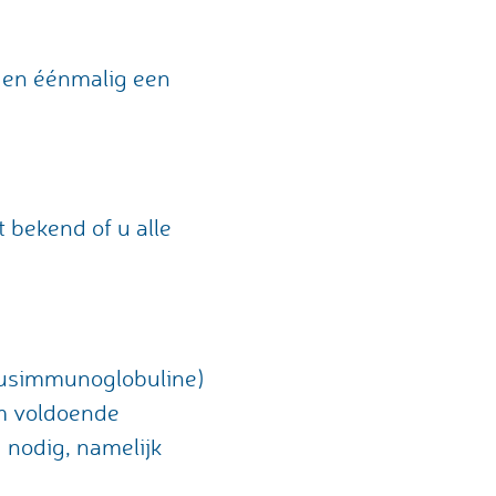
) en éénmalig een
t bekend of u alle
anusimmunoglobuline)
am voldoende
) nodig, namelijk