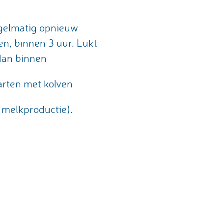
gelmatig opnieuw
n, binnen 3 uur. Lukt
 dan binnen
arten met kolven
de melkproductie).