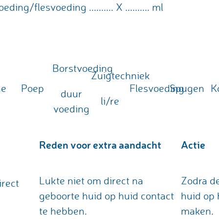
g/flesvoeding .......... X .......... ml
e
Borstvoeding
Zuigtechniek
ne
Poep
Flesvoeding
Spugen
K
duur
li/re
voeding
Reden voor extra aandacht
Actie
Lukte niet om direct na
Zodra de
irect
geboorte huid op huid contact
huid op 
te hebben.
maken.