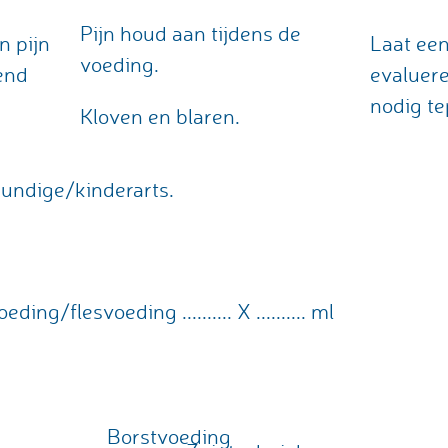
Pijn houd aan tijdens de
n pijn
Laat ee
voeding.
end
evaluere
nodig te
Kloven en blaren.
kundige/kinderarts.
g/flesvoeding .......... X .......... ml
e
Borstvoeding