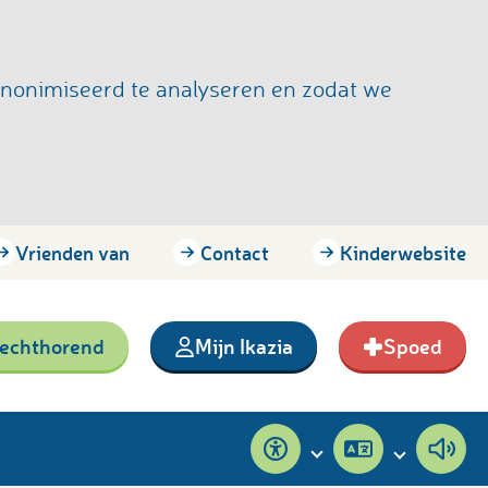
anonimiseerd te analyseren en zodat we
Vrienden van
Contact
Kinderwebsite
lechthorend
Mijn Ikazia
Spoed
Toegankelijkheid
Pagina
Pagi
vertalen
voor