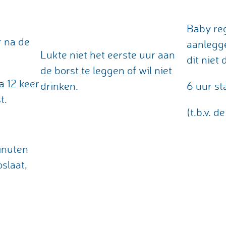
Baby re
r na de
aanlegge
Lukte niet het eerste uur aan
dit niet
de borst te leggen of wil niet
a 12 keer
drinken.
6 uur st
t.
(t.b.v. 
inuten
oslaat,