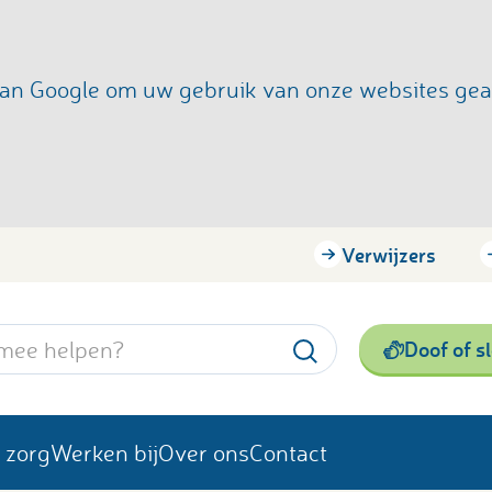
s van Google om uw gebruik van onze websites ge
Verwijzers
Doof of s
 zorg
Werken bij
Over ons
Contact