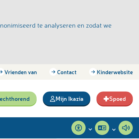
anonimiseerd te analyseren en zodat we
Vrienden van
Contact
Kinderwebsite
lechthorend
Mijn Ikazia
Spoed
Toegankelijkheid
Pagina
Pagi
vertalen
voor