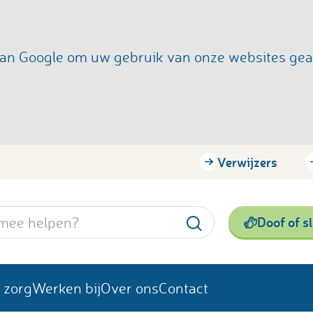
s van Google om uw gebruik van onze websites ge
Verwijzers
Doof of s
 zorg
Werken bij
Over ons
Contact