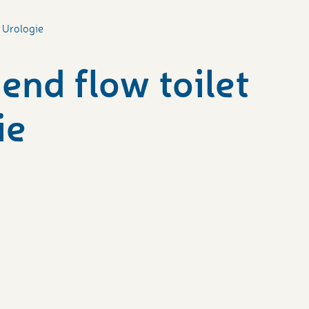
i Urologie
end flow toilet
ie