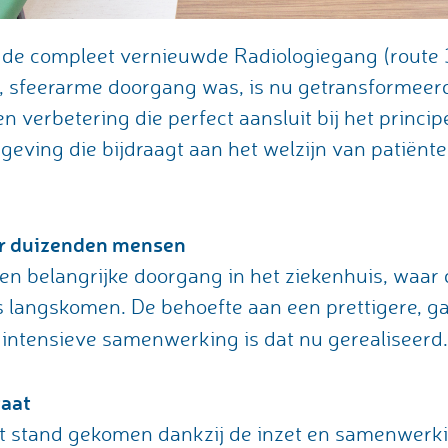
de compleet vernieuwde Radiologiegang (route 3
e, sfeerarme doorgang was, is nu getransformeer
n verbetering die perfect aansluit bij het princi
ving die bijdraagt aan het welzijn van patiënt
or duizenden mensen
en belangrijke doorgang in het ziekenhuis, waar 
s langskomen. De behoefte aan een prettigere, g
 intensieve samenwerking is dat nu gerealiseerd
taat
ot stand gekomen dankzij de inzet en samenwer