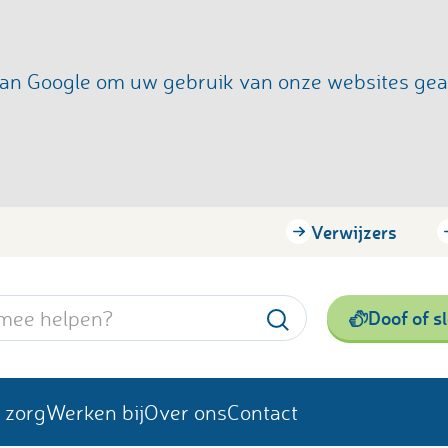
s van Google om uw gebruik van onze websites ge
Verwijzers
Doof of s
 zorg
Werken bij
Over ons
Contact