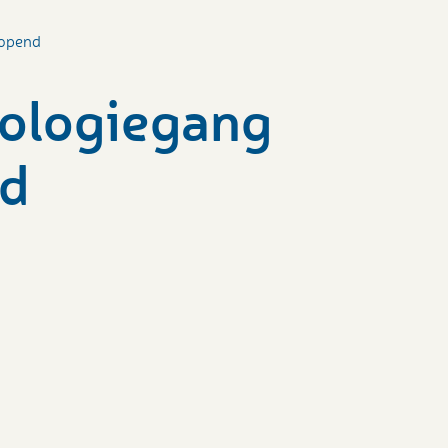
eopend
ologiegang
nd