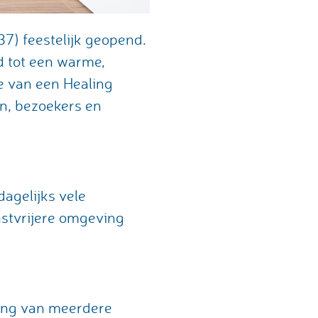
7) feestelijk geopend.
d tot een warme,
pe van een Healing
en, bezoekers en
dagelijks vele
astvrijere omgeving
.
king van meerdere