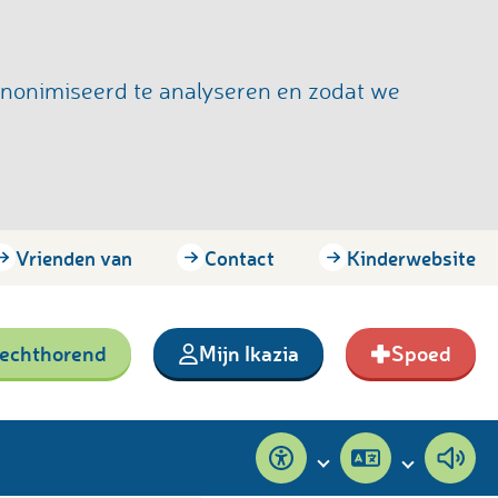
anonimiseerd te analyseren en zodat we
Vrienden van
Contact
Kinderwebsite
lechthorend
Mijn Ikazia
Spoed
Toegankelijkheid
Pagina
Pagi
vertalen
voor