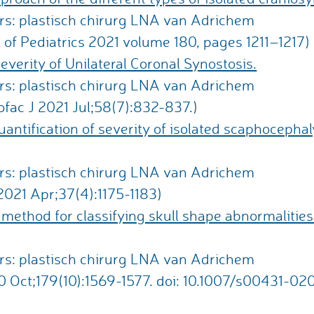
rs: plastisch chirurg LNA van Adrichem
 of Pediatrics 2021 volume 180, pages 1211–1217)
Severity of Unilateral Coronal Synostosis.
rs: plastisch chirurg LNA van Adrichem
iofac J 2021 Jul;58(7):832-837.)
ntification of severity of isolated scaphocephaly 
rs: plastisch chirurg LNA van Adrichem
2021 Apr;37(4):1175-1183)
method for classifying skull shape abnormalities
rs: plastisch chirurg LNA van Adrichem
20 Oct;179(10):1569-1577. doi: 10.1007/s00431-