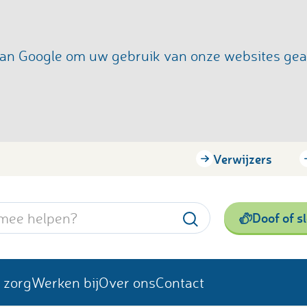
s van Google om uw gebruik van onze websites ge
Verwijzers
Doof of s
 zorg
Werken bij
Over ons
Contact