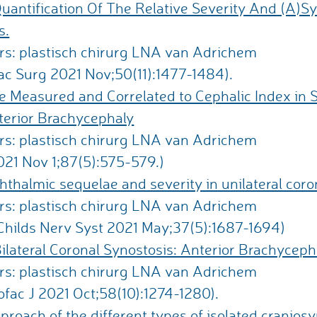
antification Of The Relative Severity And (A)S
s.
rs: plastisch chirurg LNA van Adrichem
ofac Surg 2021 Nov;50(11):1477-1484).
me Measured and Correlated to Cephalic Index in
erior Brachycephaly
rs: plastisch chirurg LNA van Adrichem
021 Nov 1;87(5):575-579.)
hthalmic sequelae and severity in unilateral coro
rs: plastisch chirurg LNA van Adrichem
 Childs Nerv Syst 2021 May;37(5):1687-1694)
Bilateral Coronal Synostosis: Anterior Brachyceph
rs: plastisch chirurg LNA van Adrichem
iofac J 2021 Oct;58(10):1274-1280).
roach of the different types of isolated cranios