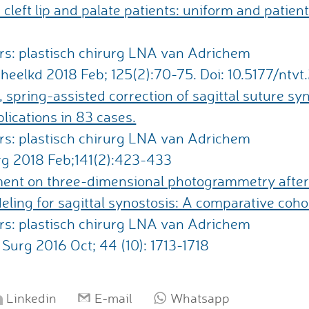
 cleft lip and palate patients: uniform and patie
rs: plastisch chirurg LNA van Adrichem
eelkd 2018 Feb; 125(2):70-75. Doi: 10.5177/ntvt
, spring-assisted correction of sagittal suture sy
ications in 83 cases.
rs: plastisch chirurg LNA van Adrichem
rg 2018 Feb;141(2):423-433
nt on three-dimensional photogrammetry after 
deling for sagittal synostosis: A comparative coho
rs: plastisch chirurg LNA van Adrichem
 Surg 2016 Oct; 44 (10): 1713-1718​
Linkedin
E-mail
Whatsapp