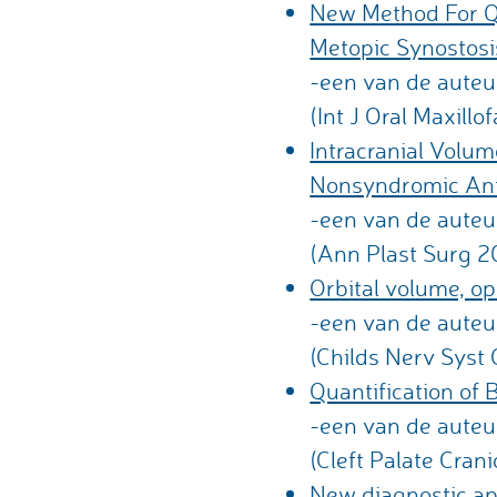
New Method For Qu
Metopic Synostosi
-een van de auteu
(Int J Oral Maxill
Intracranial Volu
Nonsyndromic Ant
-een van de auteu
(Ann Plast Surg 2
Orbital volume, op
-een van de auteu
(Childs Nerv Syst
Quantification of 
-een van de auteu
(Cleft Palate Cran
New diagnostic app