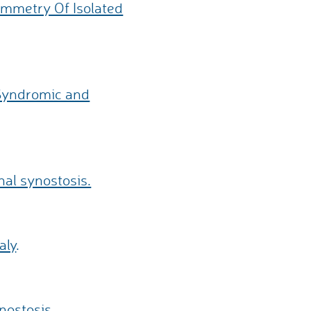
ymmetry Of Isolated
 Syndromic and
nal synostosis.
aly
.
ynostosis
.