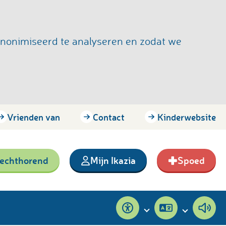
anonimiseerd te analyseren en zodat we
Vrienden van
Contact
Kinderwebsite
lechthorend
Mijn Ikazia
Spoed
Toegankelijkheid
Pagina
Pagi
vertalen
voor