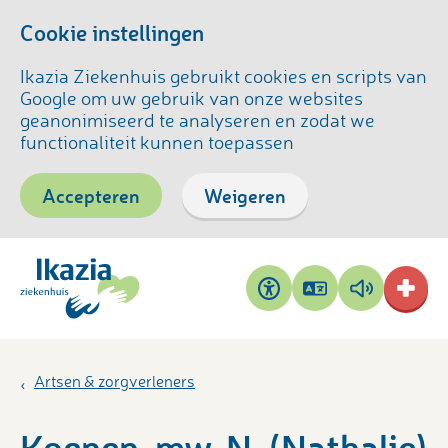
Cookie instellingen
Ikazia Ziekenhuis gebruikt cookies en scripts van
Google om uw gebruik van onze websites
geanonimiseerd te analyseren en zodat we
functionaliteit kunnen toepassen
Accepteren
Weigeren
Pagina
Pagina
Toegankelijkheid
vertalen
voorlezen
Artsen & zorgverleners
Koenen, mw. N. (Nathalie)