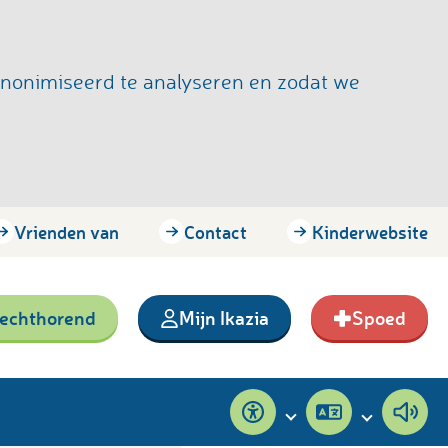
anonimiseerd te analyseren en zodat we
Vrienden van
Contact
Kinderwebsite
lechthorend
Mijn Ikazia
Spoed
Toegankelijkheid
Pagina
Pagi
vertalen
voor