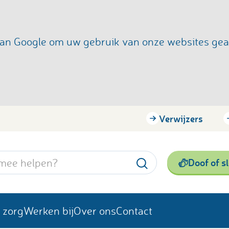
s van Google om uw gebruik van onze websites ge
Verwijzers
Doof of s
 zorg
Werken bij
Over ons
Contact