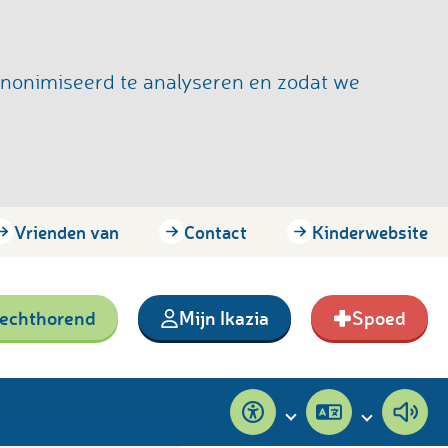
anonimiseerd te analyseren en zodat we
Vrienden van
Contact
Kinderwebsite
lechthorend
Mijn Ikazia
Spoed
Toegankelijkheid
Pagina
Pagi
vertalen
voor