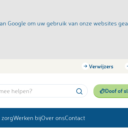
s van Google om uw gebruik van onze websites ge
Verwijzers
Doof of s
 zorg
Werken bij
Over ons
Contact