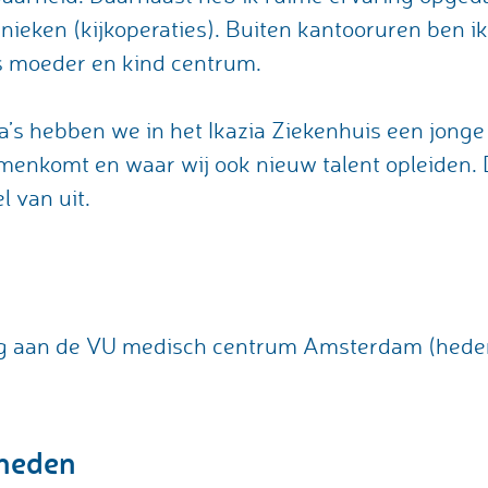
hnieken (kijkoperaties). Buiten kantooruren ben i
s moeder en kind centrum.
’s hebben we in het Ikazia Ziekenhuis een jonge
menkomt en waar wij ook nieuw talent opleiden. D
l van uit.
ding aan de VU medisch centrum Amsterdam (he
heden