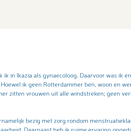
a
k ik in Ikazia als gynaecoloog. Daarvoor was ik 
. Hoewel ik geen Rotterdammer ben, woon en werk
er zitten vrouwen uit alle windstreken; geen verh
ornamelijk bezig met zorg rondom menstruatiekl
aarheid. Daarnaast heb ik ruime ervaring opge