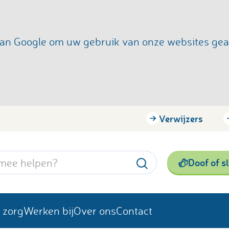
s van Google om uw gebruik van onze websites ge
Verwijzers
Doof of s
 zorg
Werken bij
Over ons
Contact