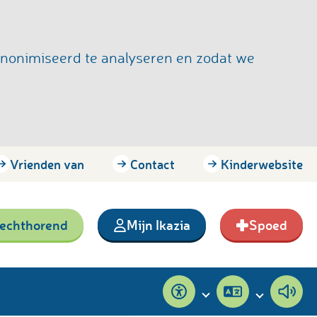
anonimiseerd te analyseren en zodat we
Vrienden van
Contact
Kinderwebsite
lechthorend
Mijn Ikazia
Spoed
Toegankelijkheid
Pagina
Pagi
vertalen
voor