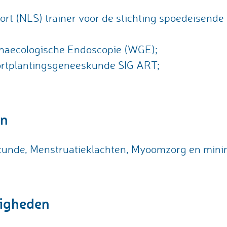
rt (NLS) trainer voor de stichting spoedeisende 
naecologische Endoscopie (WGE);
ortplantingsgeneeskunde SIG ART;
en
unde, Menstruatieklachten, Myoomzorg en mini
digheden