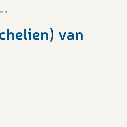
 van
chelien) van