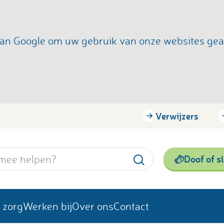
s van Google om uw gebruik van onze websites ge
Verwijzers
Doof of s
 zorg
Werken bij
Over ons
Contact