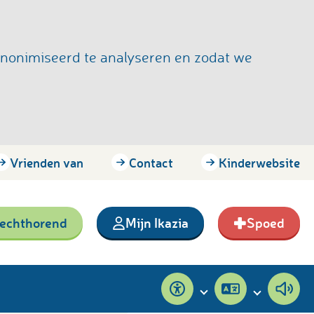
anonimiseerd te analyseren en zodat we
Vrienden van
Contact
Kinderwebsite
lechthorend
Mijn Ikazia
Spoed
Toegankelijkheid
Pagina
Pagi
vertalen
voor