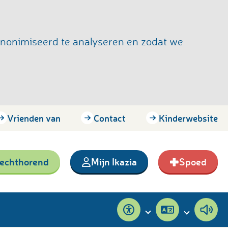
anonimiseerd te analyseren en zodat we
Vrienden van
Contact
Kinderwebsite
lechthorend
Mijn Ikazia
Spoed
Toegankelijkheid
Pagina
Pagi
vertalen
voor