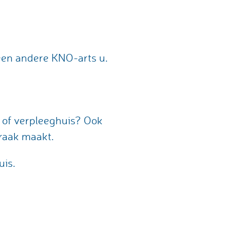
 een andere KNO-arts u.
 of verpleeghuis? Ook
praak maakt.
uis.