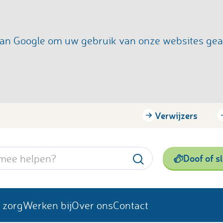
s van Google om uw gebruik van onze websites ge
Verwijzers
Doof of s
 zorg
Werken bij
Over ons
Contact