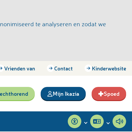
anonimiseerd te analyseren en zodat we
Vrienden van
Contact
Kinderwebsite
lechthorend
Mijn Ikazia
Spoed
Toegankelijkheid
Pagina
Pagi
vertalen
voor