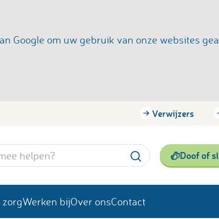
s van Google om uw gebruik van onze websites ge
Verwijzers
Doof of s
 zorg
Werken bij
Over ons
Contact