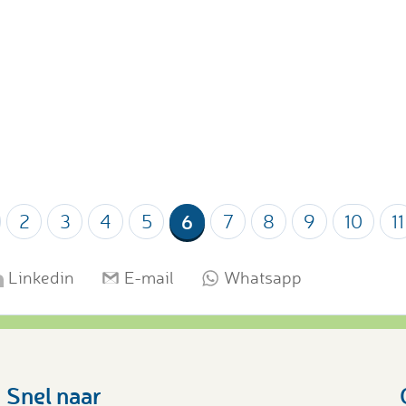
2
3
4
5
6
7
8
9
10
11
Linkedin
E-mail
Whatsapp
Snel naar