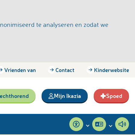
anonimiseerd te analyseren en zodat we
Vrienden van
Contact
Kinderwebsite
lechthorend
Mijn Ikazia
Spoed
Toegankelijkheid
Pagina
Pagi
vertalen
voor