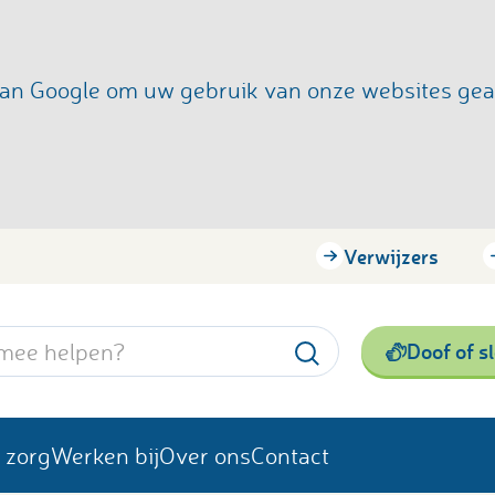
s van Google om uw gebruik van onze websites ge
Verwijzers
Doof of s
 zorg
Werken bij
Over ons
Contact