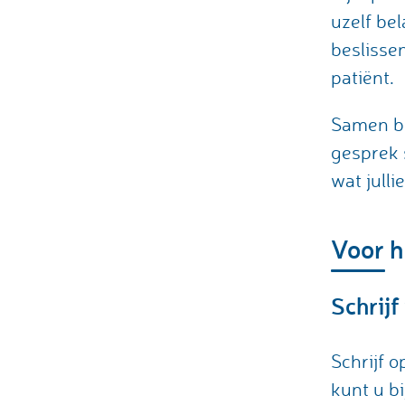
uzelf bel
beslisse
patiënt.
Samen be
gesprek 
wat julli
Voor h
Schrijf
Schrijf 
kunt u bi