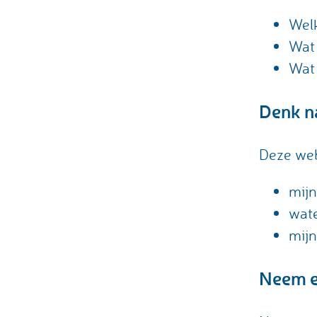
Welk
Wat 
Wat 
Denk na
Deze web
mijn
wate
mijn
Neem e