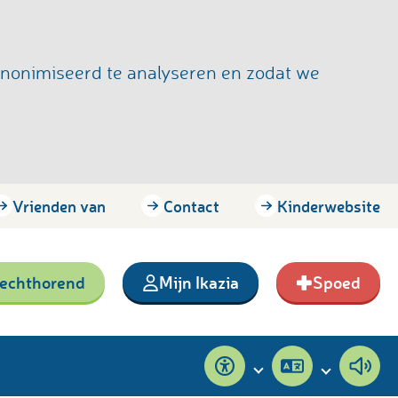
anonimiseerd te analyseren en zodat we
Vrienden van
Contact
Kinderwebsite
lechthorend
Mijn Ikazia
Spoed
Toegankelijkheid
Pagina
Pagi
vertalen
voor