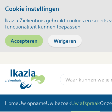
Cookie instellingen
Ikazia Ziekenhuis gebruikt cookies en script
functionaliteit kunnen toepassen
Accepteren
Weigeren
Zoekwoord
Home
Uw opname
Uw bezoek
Uw afspraak
Onze