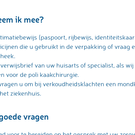
eem ik mee?
timatiebewijs (paspoort, rijbewijs, identiteitska
cijnen die u gebruikt in de verpakking of vraag 
theek.
verwijsbrief van uw huisarts of specialist, als wi
en voor de poli kaakchirurgie.
vragen u om bij verkoudheidsklachten een mondk
het ziekenhuis.
 goede vragen
d voor te bereiden op het gesprek met uw zorgv