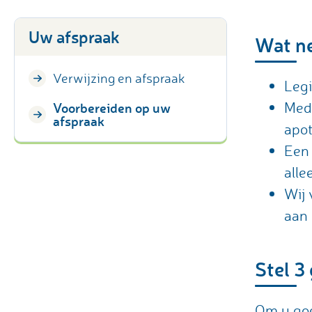
Uw afspraak
Wat n
Verwijzing en afspraak
Legi
Medi
Voorbereiden op uw
afspraak
apo
Een 
alle
Wij 
aan 
Stel 3
Om u goe