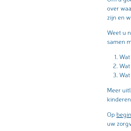
over waa
zijn en w
Weet u n
samen me
Wat 
Wat 
Wat 
Meer uit
kinderen
Op
begi
uw zorgv