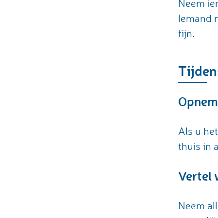
Neem iem
Iemand m
fijn.
Tijden
Opneme
Als u he
thuis in 
Vertel 
Neem all