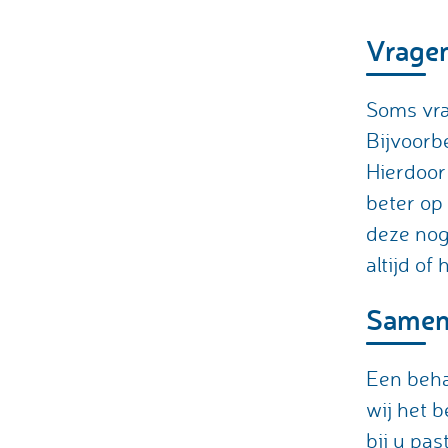
Vragen
Soms vra
Bijvoorb
Hierdoor
beter op 
deze nog
altijd of
Samen 
Een beha
wij het 
bij u pa