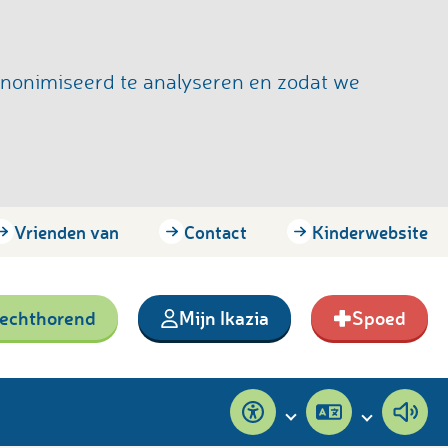
anonimiseerd te analyseren en zodat we
Vrienden van
Contact
Kinderwebsite
lechthorend
Mijn Ikazia
Spoed
Toegankelijkheid
Pagina
Pagi
vertalen
voor