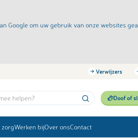
s van Google om uw gebruik van onze websites ge
Verwijzers
Doof of s
 zorg
Werken bij
Over ons
Contact