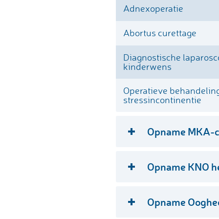
Adnexoperatie
Fracturen
Abortus curettage
Galblaasverwijdering
Diagnostische laparosco
Operatieve behandelin
kinderwens
liesbreuk
Operatieve behandelin
stressincontinentie
Opname MKA-ch
Specialisme
Opname KNO h
Extractie onder narcos
Specialisme
Opname Ooghe
Plaatsen implantaten