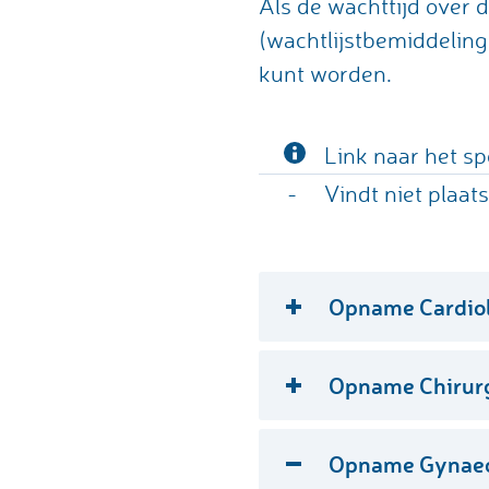
Als de wachttijd over
(wachtlijstbemiddeling
kunt worden.
Link naar het s
-
Vindt niet plaat
Opname Cardio
Specialisme
Opname Chirur
Pacemaker implantatie
Specialisme
Opname Gynaec
Cardioversie