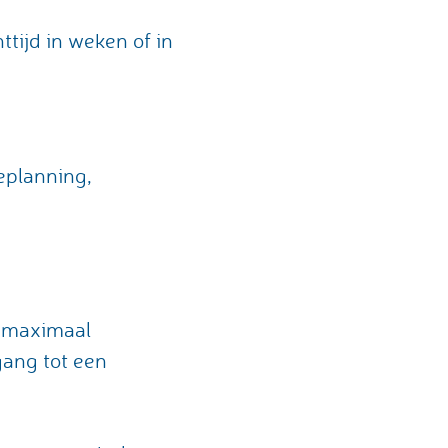
tijd in weken of in
eplanning,
n maximaal
gang tot een