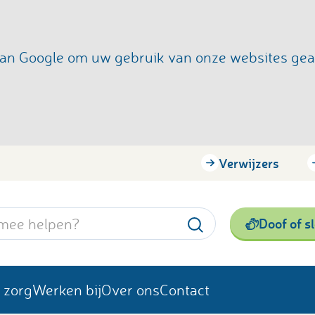
s van Google om uw gebruik van onze websites ge
Verwijzers
Doof of s
 zorg
Werken bij
Over ons
Contact