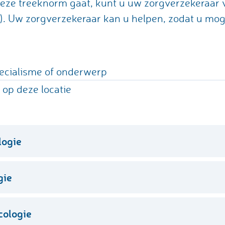
 deze treeknorm gaat, kunt u uw zorgverzekeraar
). Uw zorgverzekeraar kan u helpen, zodat u moge
pecialisme of onderwerp
s op deze locatie
logie
Hoofdlocatie Ikazia
gie
1
Hoofdlocatie Ikazia
ologie
1