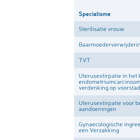
Operatieve behandelin
carotis
Specialisme
Hartkatheterisatie
Vaatchirurgische beha
Sterilisatie vrouw
Operatieve behandeling
Baarmoederverwijderi
endovasculaire proced
aneurysma van aorta
TVT
Operatieve verwijderin
Uterusextirpatie in het
borstkanker
endometriumcarcinoom
verdenking op voorsta
Operatieve verwijderin
borstkanker (heelkund
Uterusextirpatie voor 
gecombineerd met een 
aandoeningen
ingreep
Gynaecologische ingreep
Operatieve verwijderin
een Verzakking
kanker van dikke darm