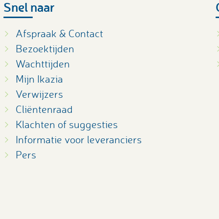
Snel naar
g van
n
10
14
-
6
ussenschot
lkunde)
10
Afspraak & Contact
7
g
14
-
Bezoektijden
26
7
Wachttijden
ie (
14
-
Mijn Ikazia
dslift
10
Verwijzers
r (
14
-
ie (in
NaN
Cliëntenraad
mputatie
Klachten of suggesties
14
-
Informatie voor leveranciers
tructie na
10
Pers
even en /
12
-
e