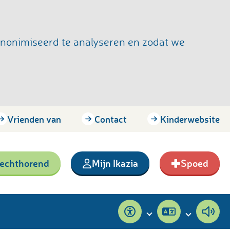
anonimiseerd te analyseren en zodat we
Vrienden van
Contact
Kinderwebsite
lechthorend
Mijn Ikazia
Spoed
Toegankelijkheid
Pagina
Pagi
vertalen
voor