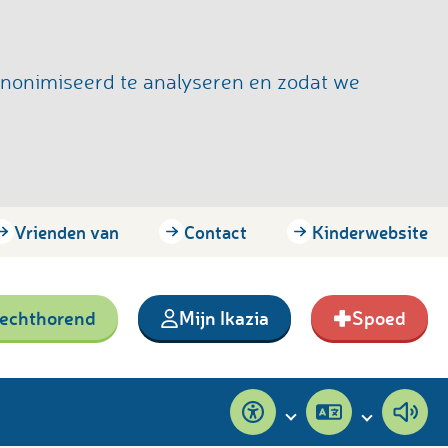
anonimiseerd te analyseren en zodat we
Vrienden van
Contact
Kinderwebsite
lechthorend
Mijn Ikazia
Spoed
Toegankelijkheid
Pagina
Pagi
vertalen
voor