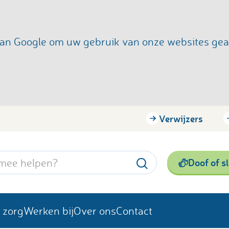
s van Google om uw gebruik van onze websites ge
Verwijzers
Doof of s
 zorg
Werken bij
Over ons
Contact