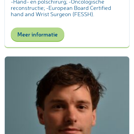
-Hand- en polschirurg; -Oncologische
reconstructie; -European Board Certified
hand and Wrist Surgeon (FESSH).
Meer informatie