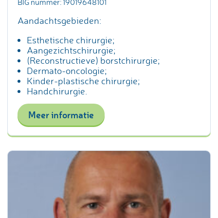
BIG nummer: 19019648101
Aandachtsgebieden:
Esthetische chirurgie;
Aangezichtschirurgie;
(Reconstructieve) borstchirurgie;
Dermato-oncologie;
Kinder-plastische chirurgie;
Handchirurgie.
Meer informatie