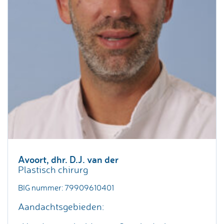
Avoort, dhr. D.J. van der
Plastisch chirurg
BIG nummer: 79909610401
Aandachtsgebieden: