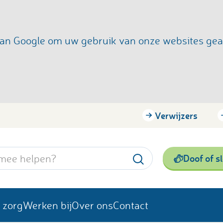
s van Google om uw gebruik van onze websites ge
Verwijzers
Doof of s
 zorg
Werken bij
Over ons
Contact