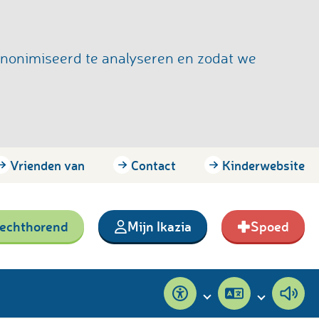
anonimiseerd te analyseren en zodat we
Vrienden van
Contact
Kinderwebsite
lechthorend
Mijn Ikazia
Spoed
Toegankelijkheid
Pagina
Pagi
vertalen
voor