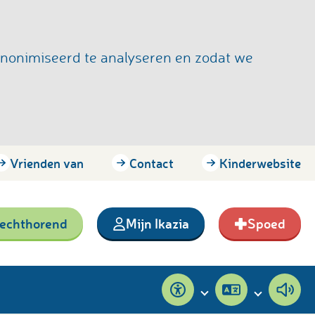
anonimiseerd te analyseren en zodat we
Vrienden van
Contact
Kinderwebsite
lechthorend
Mijn Ikazia
Spoed
Toegankelijkheid
Pagina
Pagi
vertalen
voor