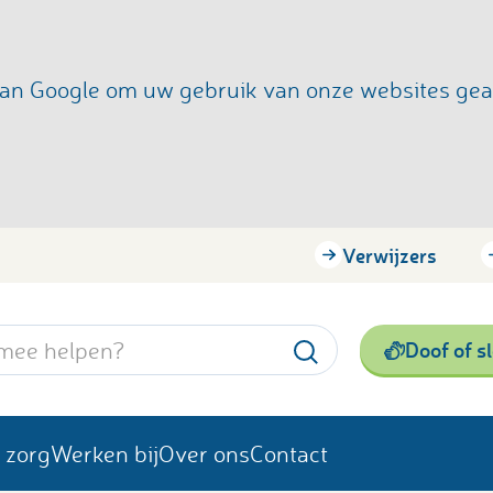
s van Google om uw gebruik van onze websites ge
Verwijzers
Doof of s
 zorg
Werken bij
Over ons
Contact