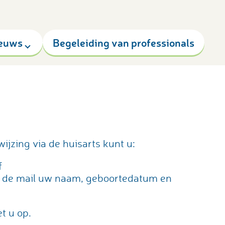
euws
Begeleiding van professionals
jzing via de huisarts kunt u:
f
n de mail uw naam, geboortedatum en
t u op.