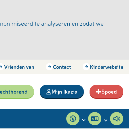
anonimiseerd te analyseren en zodat we
Vrienden van
Contact
Kinderwebsite
lechthorend
Mijn Ikazia
Spoed
Toegankelijkheid
Pagina
Pagi
vertalen
voor