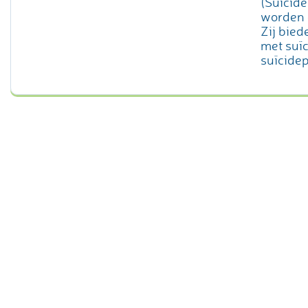
(Suïcide
worden 
Zij bie
met suï
suïcide