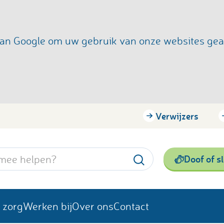
s van Google om uw gebruik van onze websites ge
Verwijzers
Doof of s
 zorg
Werken bij
Over ons
Contact