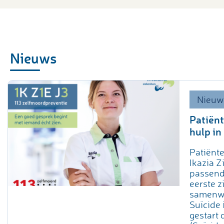
Nieuws
Nieuw
Patiënt
hulp in
Patiënte
Ikazia 
passende
eerste z
samenwe
Suïcide 
gestart