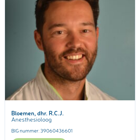
Bloemen, dhr. R.C.J.
Anesthesioloog
BIG nummer: 39060436601