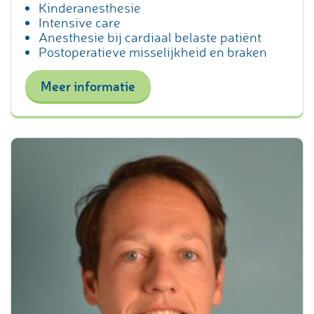
Kinderanesthesie
Intensive care
Anesthesie bij cardiaal belaste patiënt
Postoperatieve misselijkheid en braken
Meer informatie