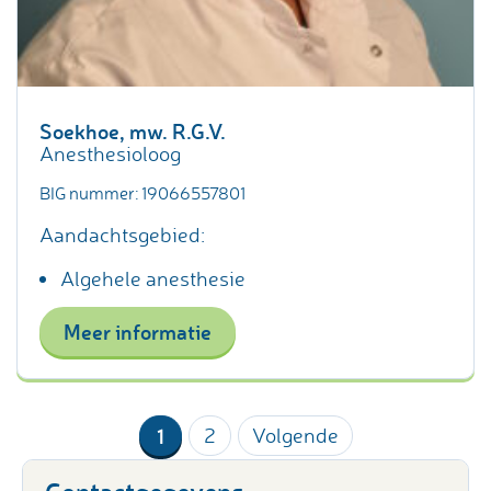
Soekhoe, mw. R.G.V.
Anesthesioloog
BIG nummer: 19066557801
Aandachtsgebied:
Algehele anesthesie
Meer informatie
1
2
Volgende