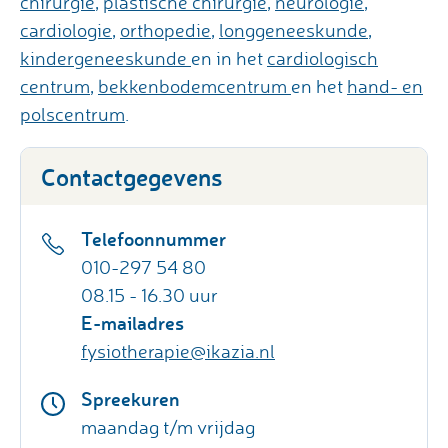
chirurgie
,
plastische chirurgie
,
neurologie
,
cardiologie
,
orthopedie
,
longgeneeskunde
,
kindergeneeskunde
en in het
cardiologisch
centrum
,
bekkenbodemcentrum
en het
hand- en
polscentrum
.
Contactgegevens
Telefoonnummer
010-297 54 80
08.15 - 16.30 uur
E-mailadres
fysiotherapie@ikazia.nl
Spreekuren
maandag t/m vrijdag