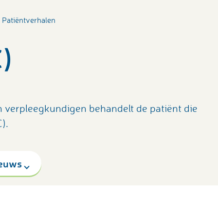
Patiëntverhalen
C)
n verpleegkundigen behandelt de patiënt die
).
euws