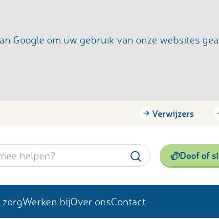
s van Google om uw gebruik van onze websites ge
Verwijzers
Doof of s
 zorg
Werken bij
Over ons
Contact