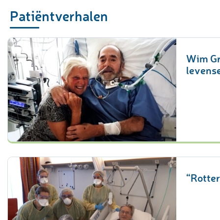
Patiëntverhalen
Wim Gr
levens
“Rotter