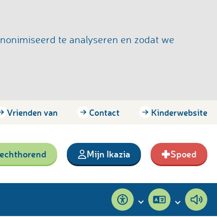
anonimiseerd te analyseren en zodat we
Vrienden van
Contact
Kinderwebsite
lechthorend
Mijn Ikazia
Spoed
Toegankelijkheid
Pagina
Pagi
vertalen
voor