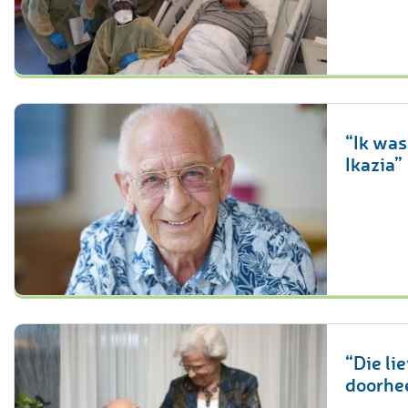
“Ik was
Ikazia”
“Die li
doorhe