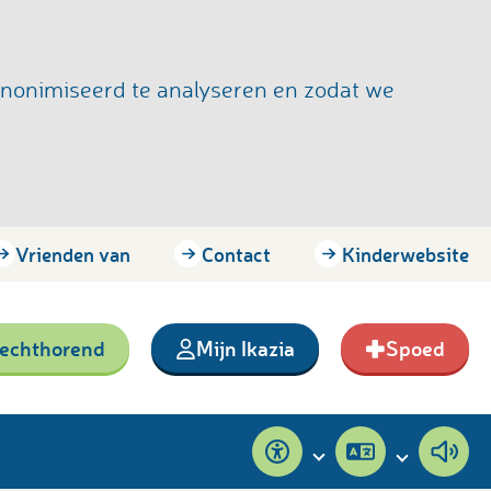
anonimiseerd te analyseren en zodat we
Vrienden van
Contact
Kinderwebsite
lechthorend
Mijn Ikazia
Spoed
Toegankelijkheid
Pagina
Pagi
vertalen
voor