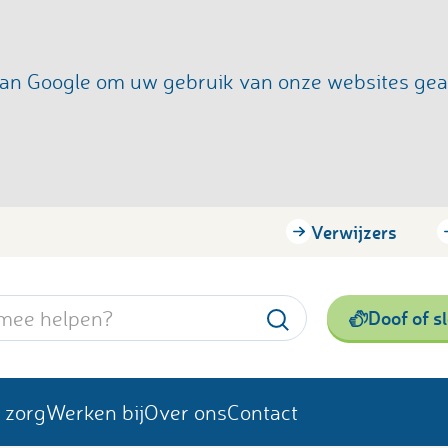
s van Google om uw gebruik van onze websites ge
Verwijzers
Doof of s
 zorg
Werken bij
Over ons
Contact