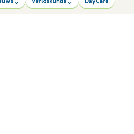
euws
Verloskunde
DayCare